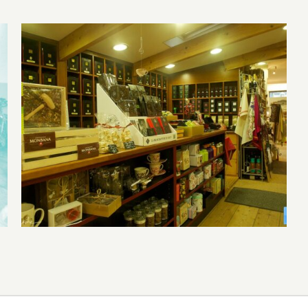
Curiosi’Thé