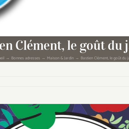
en Clément, le goût du 
eil
Bonnes adresses
Maison & Jardin
Bastien Clément, le goût du j