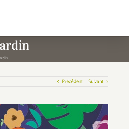
jardin
ardin
Précédent
Suivant