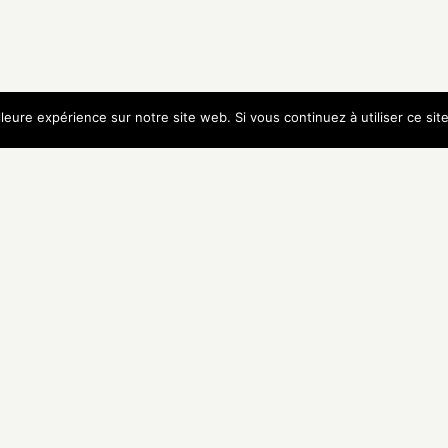
lleure expérience sur notre site web. Si vous continuez à utiliser ce si
ar
uvrir la Ria d’Etel
nes adresses