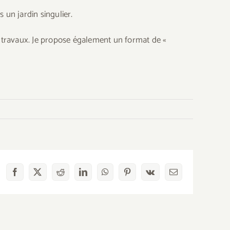
un jardin singulier.
s travaux. Je propose également un format de «
Facebook
X
Reddit
LinkedIn
WhatsApp
Pinterest
Vk
Email