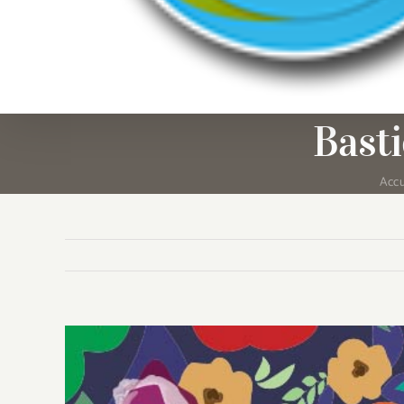
Basti
Accu
Voir
l'image
agrandie