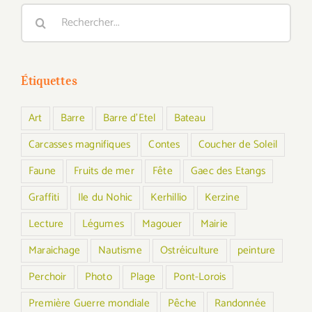
Rechercher:
Étiquettes
Art
Barre
Barre d'Etel
Bateau
Carcasses magnifiques
Contes
Coucher de Soleil
Faune
Fruits de mer
Fête
Gaec des Etangs
Graffiti
Ile du Nohic
Kerhillio
Kerzine
Lecture
Légumes
Magouer
Mairie
Maraichage
Nautisme
Ostréiculture
peinture
Perchoir
Photo
Plage
Pont-Lorois
Première Guerre mondiale
Pêche
Randonnée