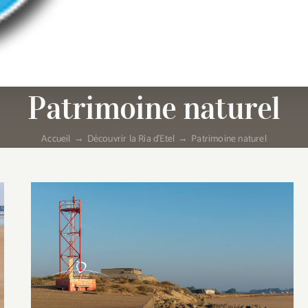
Patrimoine naturel
Accueil
Découvrir la Ria d'Etel
Patrimoine naturel
Disparition de l’Otarie