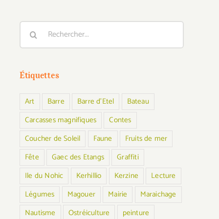
Rechercher:
Étiquettes
Art
Barre
Barre d'Etel
Bateau
Carcasses magnifiques
Contes
Coucher de Soleil
Faune
Fruits de mer
Fête
Gaec des Etangs
Graffiti
Ile du Nohic
Kerhillio
Kerzine
Lecture
Légumes
Magouer
Mairie
Maraichage
Nautisme
Ostréiculture
peinture