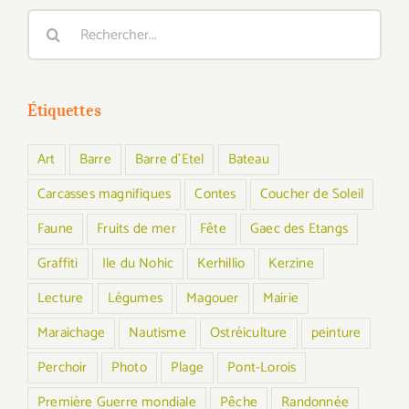
Rechercher:
Étiquettes
Art
Barre
Barre d'Etel
Bateau
Carcasses magnifiques
Contes
Coucher de Soleil
Faune
Fruits de mer
Fête
Gaec des Etangs
Graffiti
Ile du Nohic
Kerhillio
Kerzine
Lecture
Légumes
Magouer
Mairie
Maraichage
Nautisme
Ostréiculture
peinture
Perchoir
Photo
Plage
Pont-Lorois
Première Guerre mondiale
Pêche
Randonnée