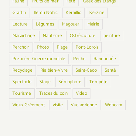
Faune
Fruits de mer
Fête
Gaec des Etangs
Graffiti
Ile du Nohic
Kerhillio
Kerzine
Lecture
Légumes
Magouer
Mairie
Maraichage
Nautisme
Ostréiculture
peinture
Perchoir
Photo
Plage
Pont-Lorois
Première Guerre mondiale
Pêche
Randonnée
Recyclage
Ria bien-Vivre
Saint-Cado
Santé
Spectacle
Stage
Sémaphore
Tempête
Tourisme
Traces du coin
Video
Vieux Gréement
visite
Vue aérienne
Webcam