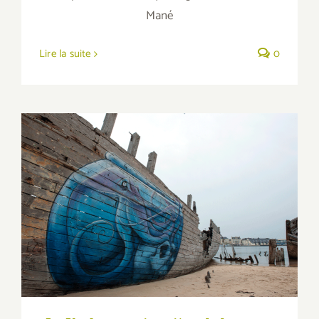
Mané
Lire la suite
0
Le Kraken au cimetière de bateaux du
Magouër : c’est graff ;)