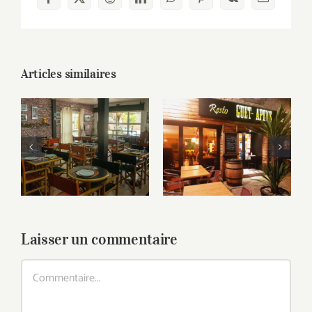
Facebook
X
Reddit
LinkedIn
WhatsApp
Pinterest
Vk
Email
Articles similaires
D’Boued, le kig ha
Le Guet-Apens
farz des familles
Laisser un commentaire
Commentaire