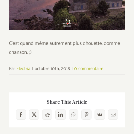
C’est quand même autrement plus chouette, comme
chanson. ;)
Par
Electria
|
octobre 10th, 2018
|
0 commentaire
Share This Article
Facebook
X
Reddit
LinkedIn
WhatsApp
Pinterest
Vk
Email