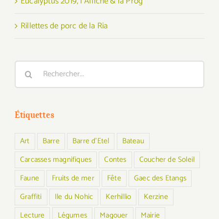
Eucalyptus 2019, l’Affiche & la Prog
Rillettes de porc de la Ria
Rechercher:
Étiquettes
Art
Barre
Barre d'Etel
Bateau
Carcasses magnifiques
Contes
Coucher de Soleil
Faune
Fruits de mer
Fête
Gaec des Etangs
Graffiti
Ile du Nohic
Kerhillio
Kerzine
Lecture
Légumes
Magouer
Mairie