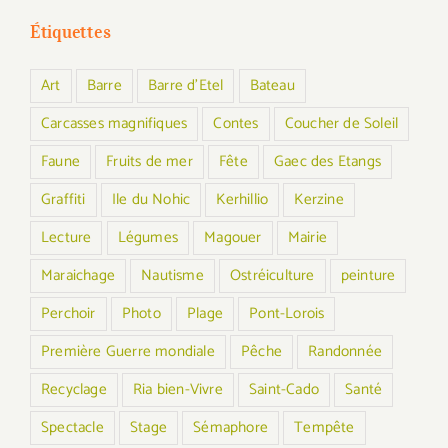
Étiquettes
Art
Barre
Barre d'Etel
Bateau
Carcasses magnifiques
Contes
Coucher de Soleil
Faune
Fruits de mer
Fête
Gaec des Etangs
Graffiti
Ile du Nohic
Kerhillio
Kerzine
Lecture
Légumes
Magouer
Mairie
Maraichage
Nautisme
Ostréiculture
peinture
Perchoir
Photo
Plage
Pont-Lorois
Première Guerre mondiale
Pêche
Randonnée
Recyclage
Ria bien-Vivre
Saint-Cado
Santé
Spectacle
Stage
Sémaphore
Tempête