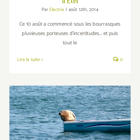
à Etel
Par
Electria
|
août 12th, 2014
Ce 10 août a commencé sous les bourrasques
pluvieuses porteuses d'incertitudes... et puis
tout le
Lire la suite
0
Le phoque Olaz, c’est fondant au soleil