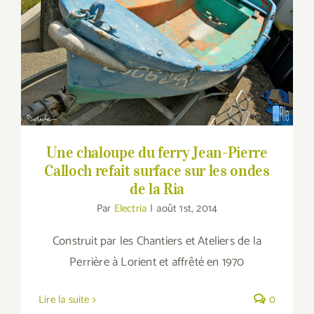
Une chaloupe du ferry Jean-Pierre Calloch
refait surface sur les ondes de la Ria
Une chaloupe du ferry Jean-Pierre
Calloch refait surface sur les ondes
de la Ria
Par
Electria
|
août 1st, 2014
Construit par les Chantiers et Ateliers de la
Perrière à Lorient et affrêté en 1970
Lire la suite
0