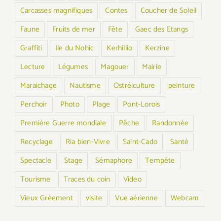
Carcasses magnifiques
Contes
Coucher de Soleil
Faune
Fruits de mer
Fête
Gaec des Etangs
Graffiti
Ile du Nohic
Kerhillio
Kerzine
Lecture
Légumes
Magouer
Mairie
Maraichage
Nautisme
Ostréiculture
peinture
Perchoir
Photo
Plage
Pont-Lorois
Première Guerre mondiale
Pêche
Randonnée
Recyclage
Ria bien-Vivre
Saint-Cado
Santé
Spectacle
Stage
Sémaphore
Tempête
Tourisme
Traces du coin
Video
Vieux Gréement
visite
Vue aérienne
Webcam