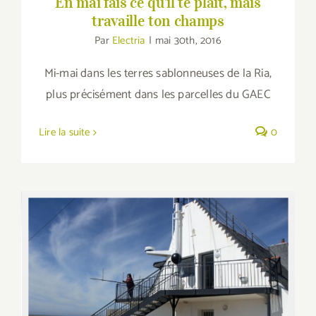
En mai fais ce qu’il te plait, mais
travaille ton champs
Par
Electria
|
mai 30th, 2016
Mi-mai dans les terres sablonneuses de la Ria,
plus précisément dans les parcelles du GAEC
Lire la suite
0
Reportage radio sur Josianne et le
Sémaphore sur la Radiotélé Suisse