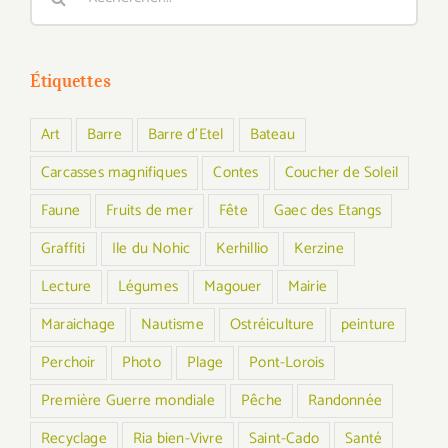
Étiquettes
Art
Barre
Barre d'Etel
Bateau
Carcasses magnifiques
Contes
Coucher de Soleil
Faune
Fruits de mer
Fête
Gaec des Etangs
Graffiti
Ile du Nohic
Kerhillio
Kerzine
Lecture
Légumes
Magouer
Mairie
Maraichage
Nautisme
Ostréiculture
peinture
Perchoir
Photo
Plage
Pont-Lorois
Première Guerre mondiale
Pêche
Randonnée
Recyclage
Ria bien-Vivre
Saint-Cado
Santé