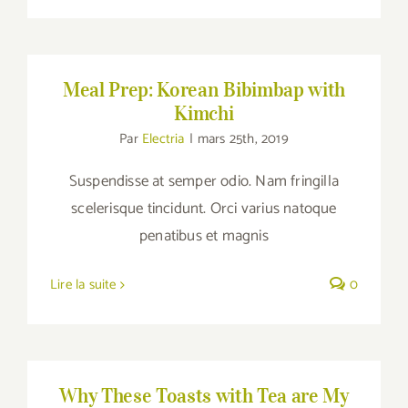
Meal Prep: Korean Bibimbap with Kimchi
Meal Prep: Korean Bibimbap with
Kimchi
Par
Electria
|
mars 25th, 2019
Suspendisse at semper odio. Nam fringilla
scelerisque tincidunt. Orci varius natoque
penatibus et magnis
Lire la suite
0
Why These Toasts with Tea are My New
Favorite
Why These Toasts with Tea are My