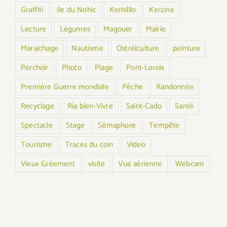
Graffiti
Ile du Nohic
Kerhillio
Kerzine
Lecture
Légumes
Magouer
Mairie
Maraichage
Nautisme
Ostréiculture
peinture
Perchoir
Photo
Plage
Pont-Lorois
Première Guerre mondiale
Pêche
Randonnée
Recyclage
Ria bien-Vivre
Saint-Cado
Santé
Spectacle
Stage
Sémaphore
Tempête
Tourisme
Traces du coin
Video
Vieux Gréement
visite
Vue aérienne
Webcam