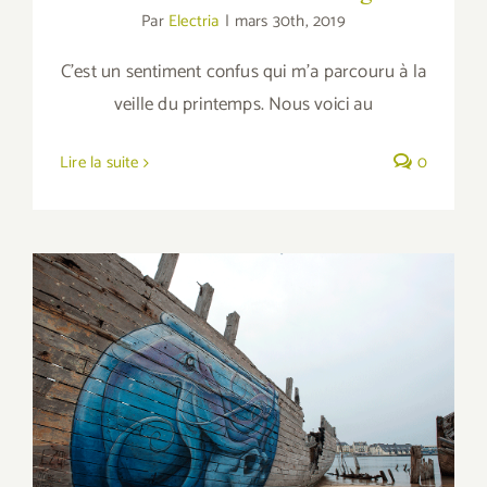
Par
Electria
|
mars 30th, 2019
C'est un sentiment confus qui m'a parcouru à la
veille du printemps. Nous voici au
Lire la suite
0
Le Kraken au cimetière de bateaux du
Magouër : c’est graff ;)