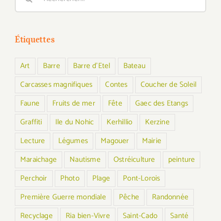
Étiquettes
Art
Barre
Barre d'Etel
Bateau
Carcasses magnifiques
Contes
Coucher de Soleil
Faune
Fruits de mer
Fête
Gaec des Etangs
Graffiti
Ile du Nohic
Kerhillio
Kerzine
Lecture
Légumes
Magouer
Mairie
Maraichage
Nautisme
Ostréiculture
peinture
Perchoir
Photo
Plage
Pont-Lorois
Première Guerre mondiale
Pêche
Randonnée
Recyclage
Ria bien-Vivre
Saint-Cado
Santé