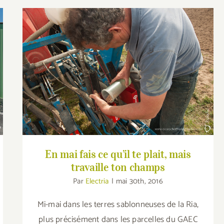
En mai fais ce qu’il te plait, mais travaille
ton champs
En mai fais ce qu’il te plait, mais
travaille ton champs
Par
Electria
|
mai 30th, 2016
Mi-mai dans les terres sablonneuses de la Ria,
plus précisément dans les parcelles du GAEC