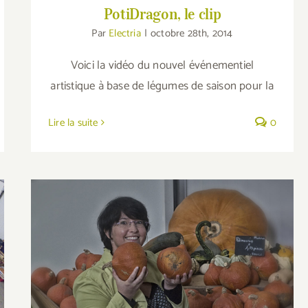
PotiDragon, le clip
Par
Electria
|
octobre 28th, 2014
Voici la vidéo du nouvel événementiel
artistique à base de légumes de saison pour la
Lire la suite
0
Le marché à la ferme, légumes de la Ria