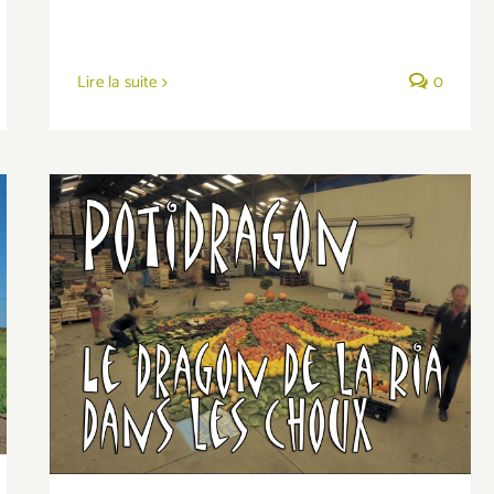
Lire la suite
0
PotiDragon, le clip