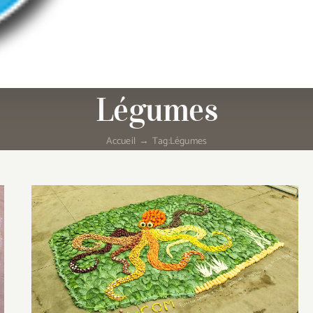
Légumes
Accueil
Tag:
Légumes
Le Poulpe au Pot