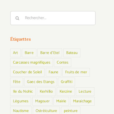
Rechercher:
Étiquettes
Art
Barre
Barre d'Etel
Bateau
Carcasses magnifiques
Contes
Coucher de Soleil
Faune
Fruits de mer
Fête
Gaec des Etangs
Graffiti
Ile du Nohic
Kerhillio
Kerzine
Lecture
Légumes
Magouer
Mairie
Maraichage
Nautisme
Ostréiculture
peinture