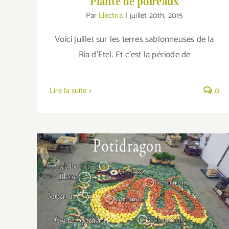
Planté de poireaux
Par
Electria
|
juillet 20th, 2015
Voici juillet sur les terres sablonneuses de la
Ria d'Etel. Et c'est la période de
Lire la suite
0
PotiDragon, le dragon de la Ria dans les
choux