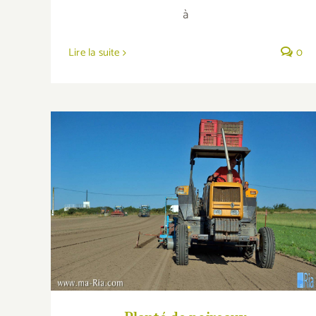
à
Lire la suite
0
Planté de poireaux