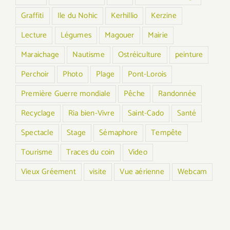
Graffiti
Ile du Nohic
Kerhillio
Kerzine
Lecture
Légumes
Magouer
Mairie
Maraichage
Nautisme
Ostréiculture
peinture
Perchoir
Photo
Plage
Pont-Lorois
Première Guerre mondiale
Pêche
Randonnée
Recyclage
Ria bien-Vivre
Saint-Cado
Santé
Spectacle
Stage
Sémaphore
Tempête
Tourisme
Traces du coin
Video
Vieux Gréement
visite
Vue aérienne
Webcam