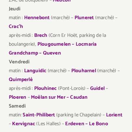
ZAC de Botquelen) –
Meucon
Jeudi
matin :
Hennebont
(marché) –
Pluneret
(marché) –
Crac’h
après-midi :
Brech
(Corn Er Hoët, parking de la
boulangerie),
Plougoumelen –
Locmaria
Grandchamp – Queven
Vendredi
matin :
Languidic
(marché) –
Plouharnel
(marché) –
Quimperlé
après-midi :
Plouhinec
(Pont-Lorois) –
Guidel
–
Ploeren
–
Moëlan sur Mer – Caudan
Samedi
matin:
Saint-Philibert
(parking le Chapelain) –
Lorient
–
Kervignac
(Les Halles) –
Erdeven – Le Bono