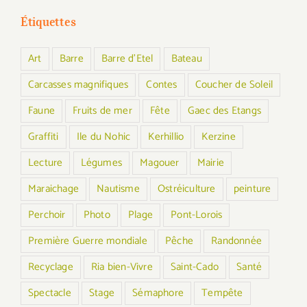
Étiquettes
Art
Barre
Barre d'Etel
Bateau
Carcasses magnifiques
Contes
Coucher de Soleil
Faune
Fruits de mer
Fête
Gaec des Etangs
Graffiti
Ile du Nohic
Kerhillio
Kerzine
Lecture
Légumes
Magouer
Mairie
Maraichage
Nautisme
Ostréiculture
peinture
Perchoir
Photo
Plage
Pont-Lorois
Première Guerre mondiale
Pêche
Randonnée
Recyclage
Ria bien-Vivre
Saint-Cado
Santé
Spectacle
Stage
Sémaphore
Tempête